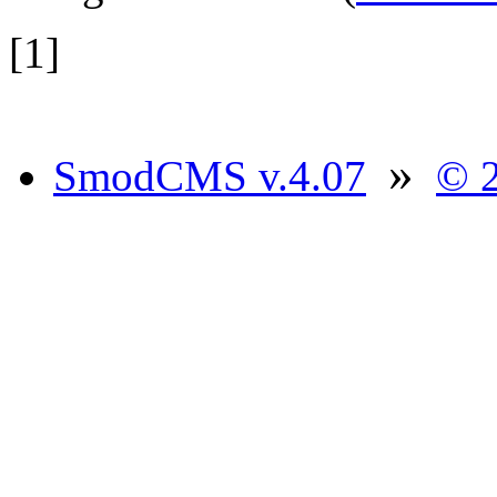
[1]
»
SmodCMS v.4.07
© 2