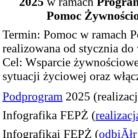
2025
w ramach
Program
Pomoc Żywnościo
Termin: Pomoc w ramach P
realizowana od stycznia do
Cel: Wsparcie żywnościowe 
sytuacji życiowej oraz włąc
Podprogram
2025 (realizac
Infografika FEPŻ (
realizac
Infografikai FEPŻ (
odbiĂł